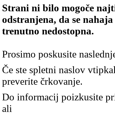
Strani ni bilo mogoče najt
odstranjena, da se nahaja
trenutno nedostopna.
Prosimo poskusite naslednj
Če ste spletni naslov vtipkal
preverite črkovanje.
Do informacij poizkusite pr
ali