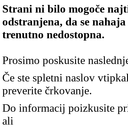
Strani ni bilo mogoče najt
odstranjena, da se nahaja
trenutno nedostopna.
Prosimo poskusite naslednj
Če ste spletni naslov vtipkal
preverite črkovanje.
Do informacij poizkusite pr
ali