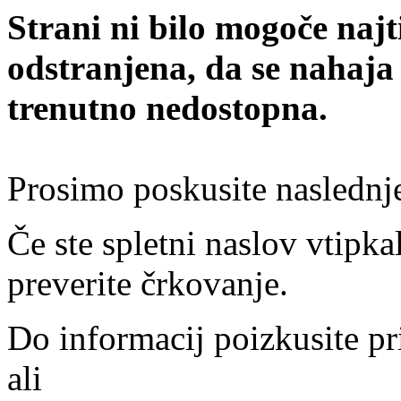
Strani ni bilo mogoče najt
odstranjena, da se nahaja
trenutno nedostopna.
Prosimo poskusite naslednj
Če ste spletni naslov vtipkal
preverite črkovanje.
Do informacij poizkusite pr
ali