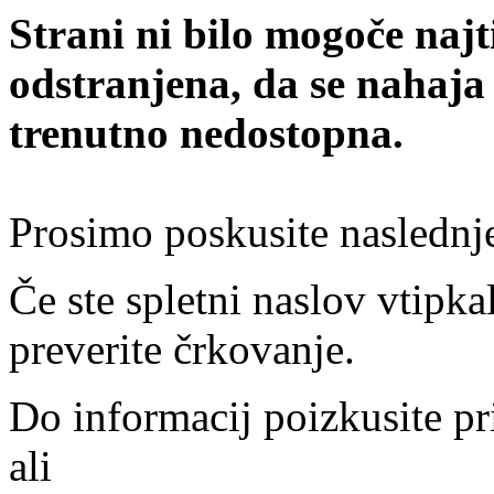
Strani ni bilo mogoče najt
odstranjena, da se nahaja
trenutno nedostopna.
Prosimo poskusite naslednj
Če ste spletni naslov vtipkal
preverite črkovanje.
Do informacij poizkusite pr
ali