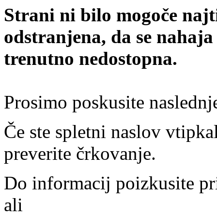
Strani ni bilo mogoče najt
odstranjena, da se nahaja
trenutno nedostopna.
Prosimo poskusite naslednj
Če ste spletni naslov vtipkal
preverite črkovanje.
Do informacij poizkusite pr
ali