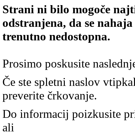
Strani ni bilo mogoče najt
odstranjena, da se nahaja
trenutno nedostopna.
Prosimo poskusite naslednj
Če ste spletni naslov vtipkal
preverite črkovanje.
Do informacij poizkusite pr
ali