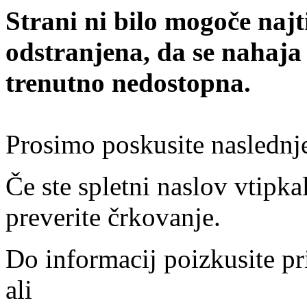
Strani ni bilo mogoče najt
odstranjena, da se nahaja
trenutno nedostopna.
Prosimo poskusite naslednj
Če ste spletni naslov vtipkal
preverite črkovanje.
Do informacij poizkusite pr
ali