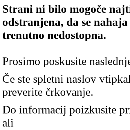
Strani ni bilo mogoče najt
odstranjena, da se nahaja
trenutno nedostopna.
Prosimo poskusite naslednj
Če ste spletni naslov vtipkal
preverite črkovanje.
Do informacij poizkusite pr
ali