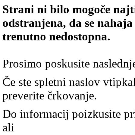
Strani ni bilo mogoče najt
odstranjena, da se nahaja
trenutno nedostopna.
Prosimo poskusite naslednj
Če ste spletni naslov vtipkal
preverite črkovanje.
Do informacij poizkusite pr
ali