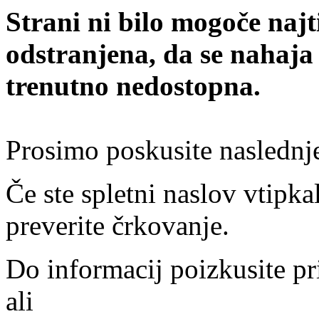
Strani ni bilo mogoče najt
odstranjena, da se nahaja
trenutno nedostopna.
Prosimo poskusite naslednj
Če ste spletni naslov vtipkal
preverite črkovanje.
Do informacij poizkusite pr
ali