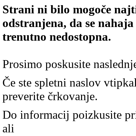
Strani ni bilo mogoče najt
odstranjena, da se nahaja
trenutno nedostopna.
Prosimo poskusite naslednj
Če ste spletni naslov vtipkal
preverite črkovanje.
Do informacij poizkusite pr
ali