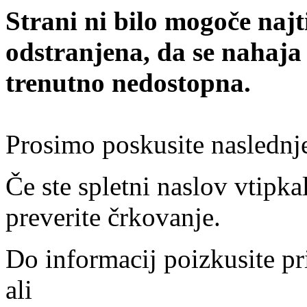
Strani ni bilo mogoče najt
odstranjena, da se nahaja
trenutno nedostopna.
Prosimo poskusite naslednj
Če ste spletni naslov vtipkal
preverite črkovanje.
Do informacij poizkusite pr
ali