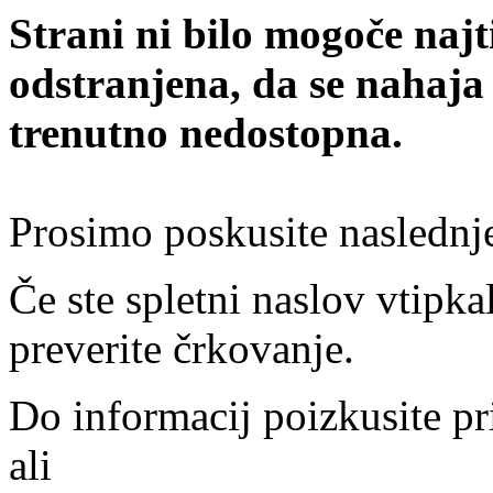
Strani ni bilo mogoče najt
odstranjena, da se nahaja
trenutno nedostopna.
Prosimo poskusite naslednj
Če ste spletni naslov vtipkal
preverite črkovanje.
Do informacij poizkusite pr
ali