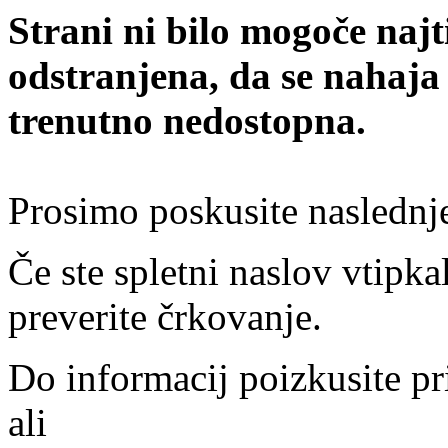
Strani ni bilo mogoče najt
odstranjena, da se nahaja
trenutno nedostopna.
Prosimo poskusite naslednj
Če ste spletni naslov vtipkal
preverite črkovanje.
Do informacij poizkusite pr
ali