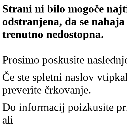
Strani ni bilo mogoče najt
odstranjena, da se nahaja
trenutno nedostopna.
Prosimo poskusite naslednj
Če ste spletni naslov vtipkal
preverite črkovanje.
Do informacij poizkusite pr
ali