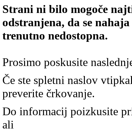
Strani ni bilo mogoče najt
odstranjena, da se nahaja
trenutno nedostopna.
Prosimo poskusite naslednj
Če ste spletni naslov vtipkal
preverite črkovanje.
Do informacij poizkusite pr
ali