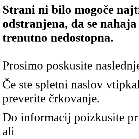
Strani ni bilo mogoče najt
odstranjena, da se nahaja
trenutno nedostopna.
Prosimo poskusite naslednj
Če ste spletni naslov vtipkal
preverite črkovanje.
Do informacij poizkusite pr
ali