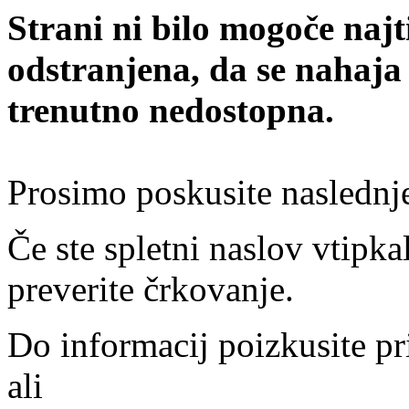
Strani ni bilo mogoče najt
odstranjena, da se nahaja
trenutno nedostopna.
Prosimo poskusite naslednj
Če ste spletni naslov vtipkal
preverite črkovanje.
Do informacij poizkusite pr
ali