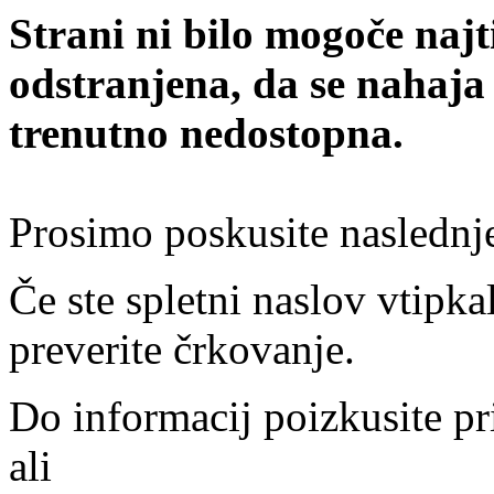
Strani ni bilo mogoče najt
odstranjena, da se nahaja
trenutno nedostopna.
Prosimo poskusite naslednj
Če ste spletni naslov vtipkal
preverite črkovanje.
Do informacij poizkusite pr
ali