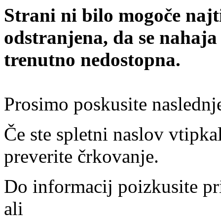
Strani ni bilo mogoče najt
odstranjena, da se nahaja
trenutno nedostopna.
Prosimo poskusite naslednj
Če ste spletni naslov vtipkal
preverite črkovanje.
Do informacij poizkusite pr
ali