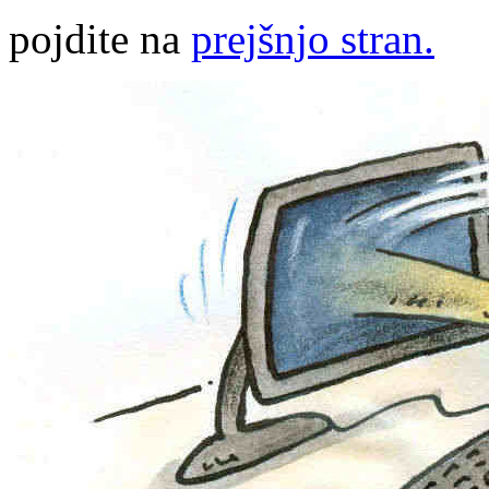
pojdite na
prejšnjo stran.