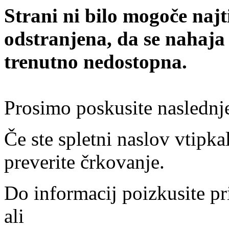
Strani ni bilo mogoče najt
odstranjena, da se nahaja
trenutno nedostopna.
Prosimo poskusite naslednj
Če ste spletni naslov vtipkal
preverite črkovanje.
Do informacij poizkusite pr
ali