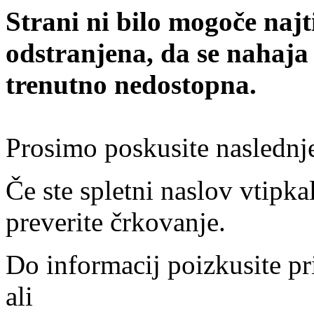
Strani ni bilo mogoče najt
odstranjena, da se nahaja
trenutno nedostopna.
Prosimo poskusite naslednj
Če ste spletni naslov vtipkal
preverite črkovanje.
Do informacij poizkusite pr
ali