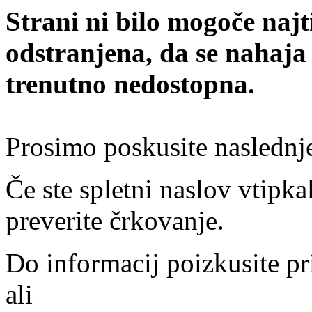
Strani ni bilo mogoče najt
odstranjena, da se nahaja
trenutno nedostopna.
Prosimo poskusite naslednj
Če ste spletni naslov vtipkal
preverite črkovanje.
Do informacij poizkusite pr
ali