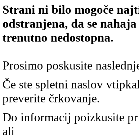
Strani ni bilo mogoče najt
odstranjena, da se nahaja
trenutno nedostopna.
Prosimo poskusite naslednj
Če ste spletni naslov vtipkal
preverite črkovanje.
Do informacij poizkusite pr
ali