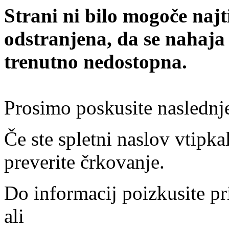
Strani ni bilo mogoče najt
odstranjena, da se nahaja
trenutno nedostopna.
Prosimo poskusite naslednj
Če ste spletni naslov vtipkal
preverite črkovanje.
Do informacij poizkusite pr
ali