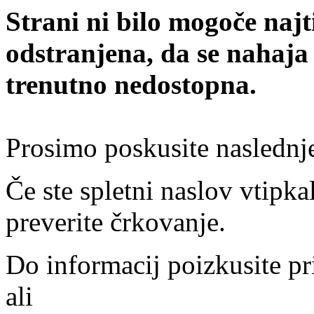
Strani ni bilo mogoče najt
odstranjena, da se nahaja
trenutno nedostopna.
Prosimo poskusite naslednj
Če ste spletni naslov vtipkal
preverite črkovanje.
Do informacij poizkusite pr
ali