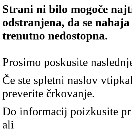
Strani ni bilo mogoče najt
odstranjena, da se nahaja
trenutno nedostopna.
Prosimo poskusite naslednj
Če ste spletni naslov vtipkal
preverite črkovanje.
Do informacij poizkusite pr
ali