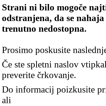
Strani ni bilo mogoče najt
odstranjena, da se nahaja
trenutno nedostopna.
Prosimo poskusite naslednj
Če ste spletni naslov vtipkal
preverite črkovanje.
Do informacij poizkusite pr
ali