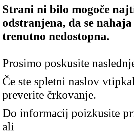
Strani ni bilo mogoče najt
odstranjena, da se nahaja
trenutno nedostopna.
Prosimo poskusite naslednj
Če ste spletni naslov vtipkal
preverite črkovanje.
Do informacij poizkusite pr
ali