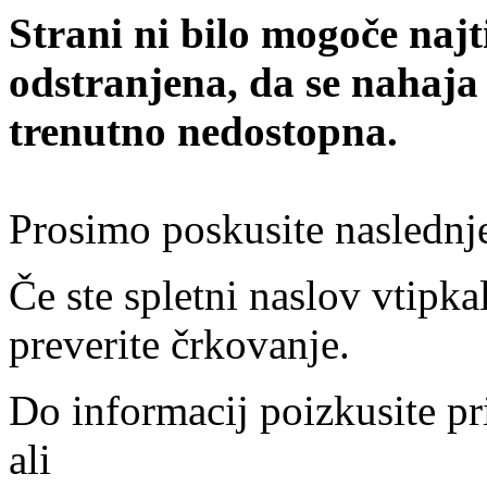
Strani ni bilo mogoče najt
odstranjena, da se nahaja
trenutno nedostopna.
Prosimo poskusite naslednj
Če ste spletni naslov vtipkal
preverite črkovanje.
Do informacij poizkusite pr
ali