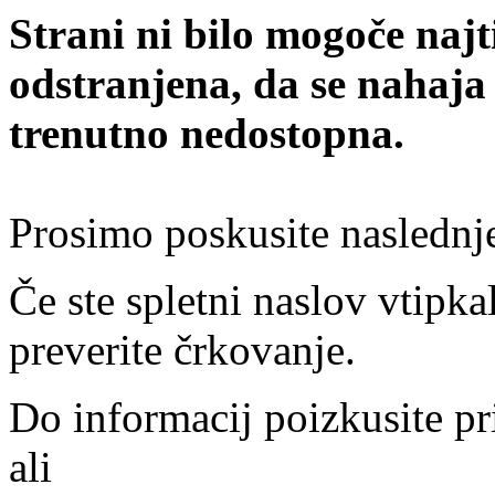
Strani ni bilo mogoče najt
odstranjena, da se nahaja
trenutno nedostopna.
Prosimo poskusite naslednj
Če ste spletni naslov vtipkal
preverite črkovanje.
Do informacij poizkusite pr
ali