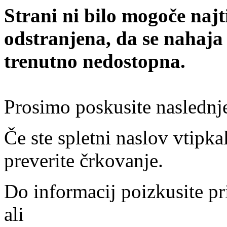
Strani ni bilo mogoče najt
odstranjena, da se nahaja
trenutno nedostopna.
Prosimo poskusite naslednj
Če ste spletni naslov vtipkal
preverite črkovanje.
Do informacij poizkusite pr
ali