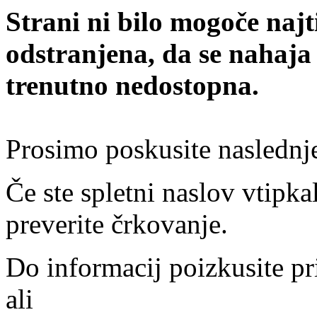
Strani ni bilo mogoče najt
odstranjena, da se nahaja
trenutno nedostopna.
Prosimo poskusite naslednj
Če ste spletni naslov vtipkal
preverite črkovanje.
Do informacij poizkusite pr
ali