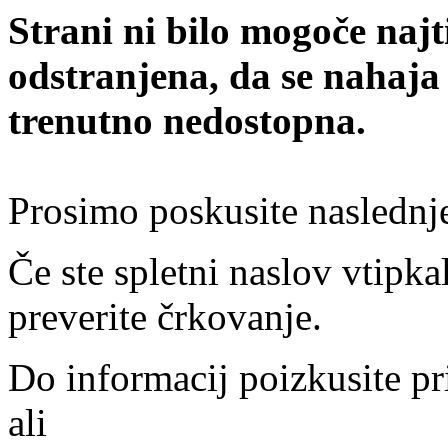
Strani ni bilo mogoče najt
odstranjena, da se nahaja
trenutno nedostopna.
Prosimo poskusite naslednj
Če ste spletni naslov vtipkal
preverite črkovanje.
Do informacij poizkusite pr
ali