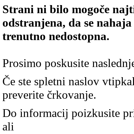
Strani ni bilo mogoče najt
odstranjena, da se nahaja
trenutno nedostopna.
Prosimo poskusite naslednj
Če ste spletni naslov vtipkal
preverite črkovanje.
Do informacij poizkusite pr
ali