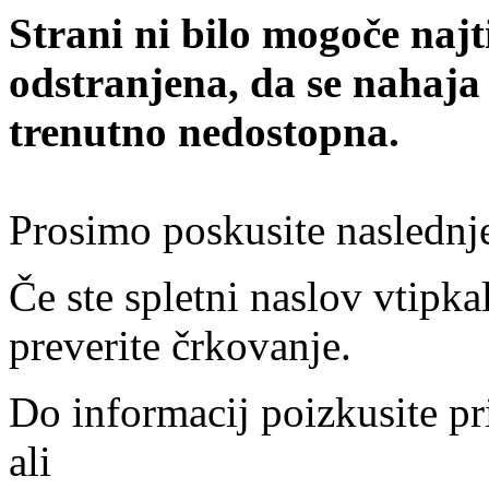
Strani ni bilo mogoče najt
odstranjena, da se nahaja
trenutno nedostopna.
Prosimo poskusite naslednj
Če ste spletni naslov vtipkal
preverite črkovanje.
Do informacij poizkusite pr
ali