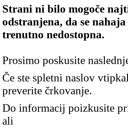
Strani ni bilo mogoče najt
odstranjena, da se nahaja
trenutno nedostopna.
Prosimo poskusite naslednj
Če ste spletni naslov vtipkal
preverite črkovanje.
Do informacij poizkusite pr
ali