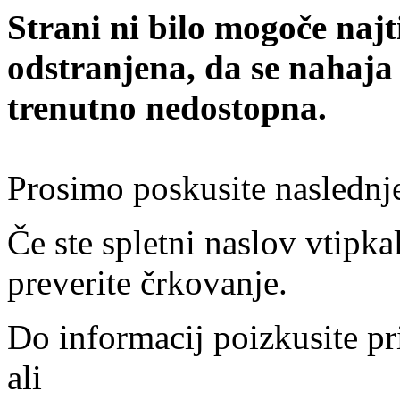
Strani ni bilo mogoče najt
odstranjena, da se nahaja
trenutno nedostopna.
Prosimo poskusite naslednj
Če ste spletni naslov vtipkal
preverite črkovanje.
Do informacij poizkusite pr
ali