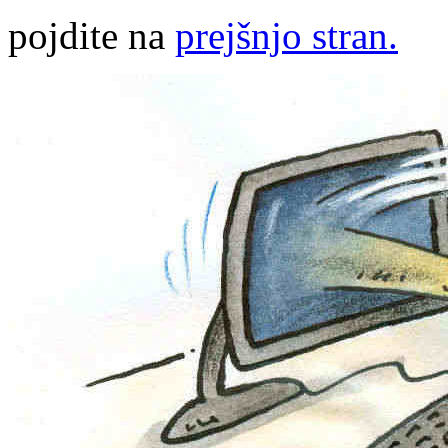
pojdite na
prejšnjo stran.