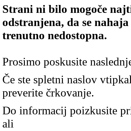
Strani ni bilo mogoče najt
odstranjena, da se nahaja
trenutno nedostopna.
Prosimo poskusite naslednj
Če ste spletni naslov vtipkal
preverite črkovanje.
Do informacij poizkusite pr
ali