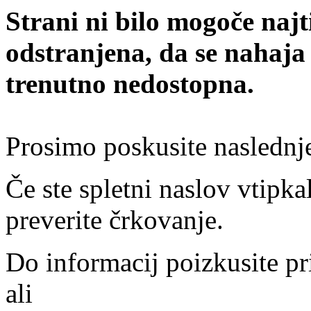
Strani ni bilo mogoče najt
odstranjena, da se nahaja
trenutno nedostopna.
Prosimo poskusite naslednj
Če ste spletni naslov vtipkal
preverite črkovanje.
Do informacij poizkusite pr
ali