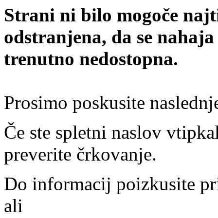
Strani ni bilo mogoče najt
odstranjena, da se nahaja
trenutno nedostopna.
Prosimo poskusite naslednj
Če ste spletni naslov vtipkal
preverite črkovanje.
Do informacij poizkusite pr
ali