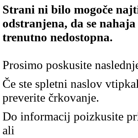
Strani ni bilo mogoče najt
odstranjena, da se nahaja
trenutno nedostopna.
Prosimo poskusite naslednj
Če ste spletni naslov vtipkal
preverite črkovanje.
Do informacij poizkusite pr
ali