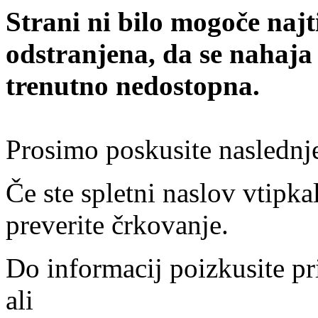
Strani ni bilo mogoče najt
odstranjena, da se nahaja
trenutno nedostopna.
Prosimo poskusite naslednj
Če ste spletni naslov vtipkal
preverite črkovanje.
Do informacij poizkusite pr
ali