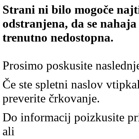
Strani ni bilo mogoče najt
odstranjena, da se nahaja
trenutno nedostopna.
Prosimo poskusite naslednj
Če ste spletni naslov vtipkal
preverite črkovanje.
Do informacij poizkusite pr
ali