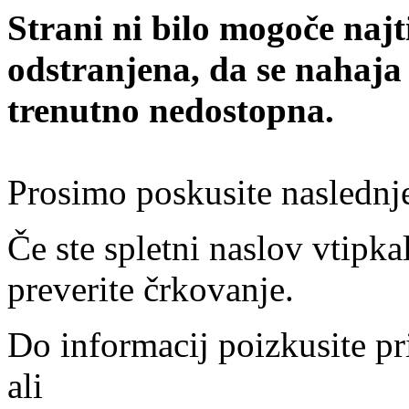
Strani ni bilo mogoče najt
odstranjena, da se nahaja
trenutno nedostopna.
Prosimo poskusite naslednj
Če ste spletni naslov vtipkal
preverite črkovanje.
Do informacij poizkusite pr
ali