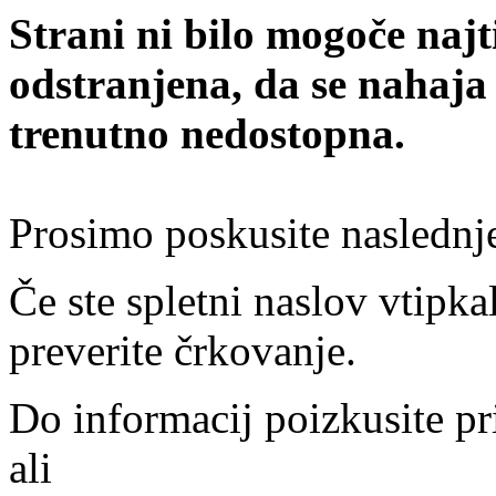
Strani ni bilo mogoče najt
odstranjena, da se nahaja
trenutno nedostopna.
Prosimo poskusite naslednj
Če ste spletni naslov vtipkal
preverite črkovanje.
Do informacij poizkusite pr
ali