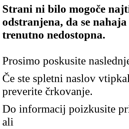
Strani ni bilo mogoče najt
odstranjena, da se nahaja
trenutno nedostopna.
Prosimo poskusite naslednj
Če ste spletni naslov vtipkal
preverite črkovanje.
Do informacij poizkusite pr
ali