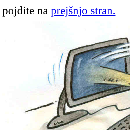
pojdite na
prejšnjo stran.