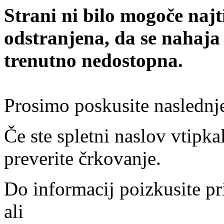
Strani ni bilo mogoče najt
odstranjena, da se nahaja
trenutno nedostopna.
Prosimo poskusite naslednj
Če ste spletni naslov vtipkal
preverite črkovanje.
Do informacij poizkusite pr
ali