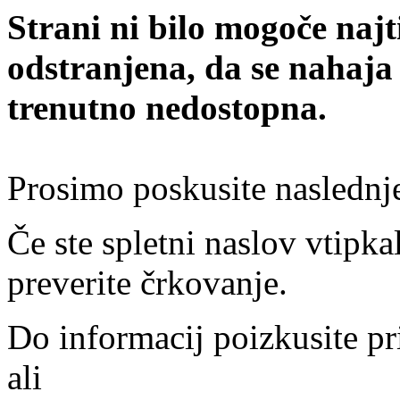
Strani ni bilo mogoče najt
odstranjena, da se nahaja
trenutno nedostopna.
Prosimo poskusite naslednj
Če ste spletni naslov vtipkal
preverite črkovanje.
Do informacij poizkusite pr
ali