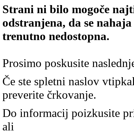
Strani ni bilo mogoče najt
odstranjena, da se nahaja
trenutno nedostopna.
Prosimo poskusite naslednj
Če ste spletni naslov vtipkal
preverite črkovanje.
Do informacij poizkusite pr
ali